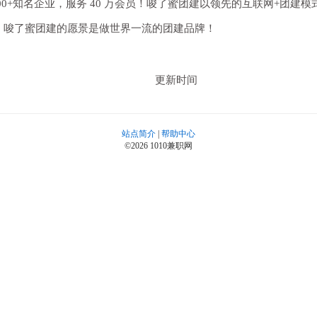
00+知名企业，服务 40 万会员！唆了蜜团建以领先的互联网+团建模
元！唆了蜜团建的愿景是做世界一流的团建品牌！
更新时间
站点简介
|
帮助中心
©2026 1010兼职网