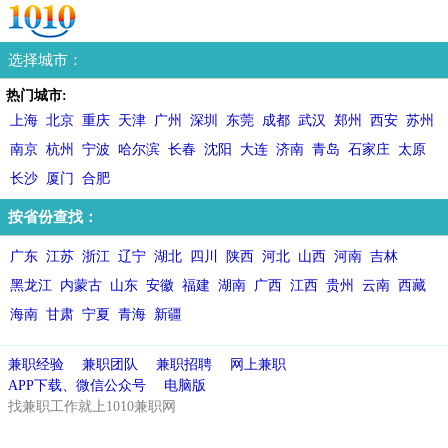
选择城市：
热门城市:
上海
北京
重庆
天津
广州
深圳
东莞
成都
武汉
郑州
西安
苏州
南京
杭州
宁波
哈尔滨
长春
沈阳
大连
济南
青岛
石家庄
太原
长沙
厦门
合肥
按省份查找：
广东
江苏
浙江
辽宁
湖北
四川
陕西
河北
山西
河南
吉林
黑龙江
内蒙古
山东
安徽
福建
湖南
广西
江西
贵州
云南
西藏
海南
甘肃
宁夏
青海
新疆
兼职经验
兼职团队
兼职招聘
网上兼职
APP下载、微信公众号
电脑版
找兼职工作就上1010兼职网