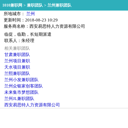
1010兼职网
>
兼职团队
>
兰州兼职团队
所地城市：
兰州
更新时间：2018-08-23 10:29
服务商名称：西安易思特人力资源有限公司
临促，临勤，长短期派遣
联系人：朱经理
相关兼职团队
甘肃兼职团队
兰州项目兼职
天水项目兼职
兰熙兼职团队
兰州小发兼职团队
兰州众银家创客团队
未来集市梦想团队
兰州JL兼职团队
西安易思特人力资源有限公司